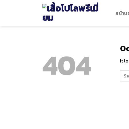
Skip
to
หน้าแ
content
Oo
404
It l