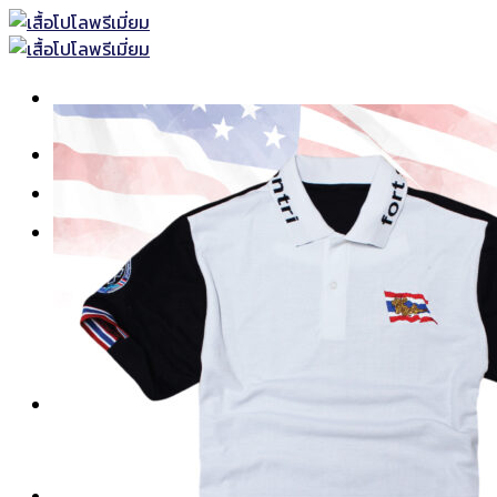
Skip
to
content
หน้าแรก
เสื้อโปโลพร้อมส่ง
เสื้อโปโล
เสื้อโปโลแบบธรรมดา
เสื้อโปโลแบบตัดต่อ
เสื้อโปโลแขนยาว
เสื้อโปโลพิมพ์ลาย
เสื้อคอกลม-คอวี
ยูนิฟอร์ม
เสื้อช็อปทั้งหมด
เสื้อช็อปแขนสั้น