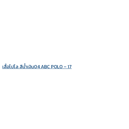
เสื้อโปโล สีน้ำเงิน04 ABC POLO – 17