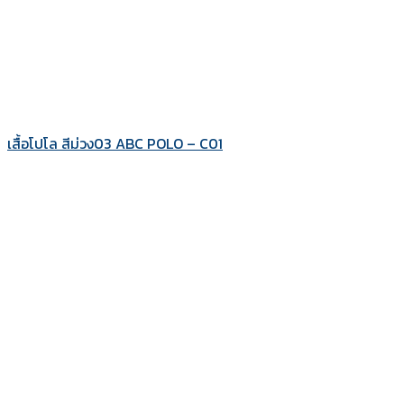
เสื้อโปโล สีม่วง03 ABC POLO – C01