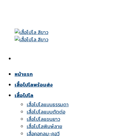
Skip
to
content
หน้าแรก
เสื้อโปโลพร้อมส่ง
เสื้อโปโล
เสื้อโปโลแบบธรรมดา
เสื้อโปโลแบบตัดต่อ
เสื้อโปโลแขนยาว
เสื้อโปโลพิมพ์ลาย
เสื้อคอกลม-คอวี