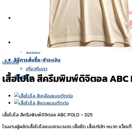
เสื้อโปโลพิมพ์ลาย
เสื้อคอกลม-คอวี
ยูนิฟอร์ม
เสื้อช็อปทั้งหมด
เสื้อช็อปแขนสั้น
สีผ้า
แบบปก
วิธีการสั่งซื้อ-ชำระเงิน
เสื้อโปโล
เกี่ยวกับเรา
เสื้อโปโล สีครีมพิมพ์ดิจิตอล AB
ติดต่อเรา
เสื้อโปโล สีครีมพิมพ์ดิจิตอล ABC POLO – D25
โรงงานผู้ผลิตเสื้อโปโลแบบครบวงจร เสื้อยืด เสื้อบริษัท หมวก แจ็คเก