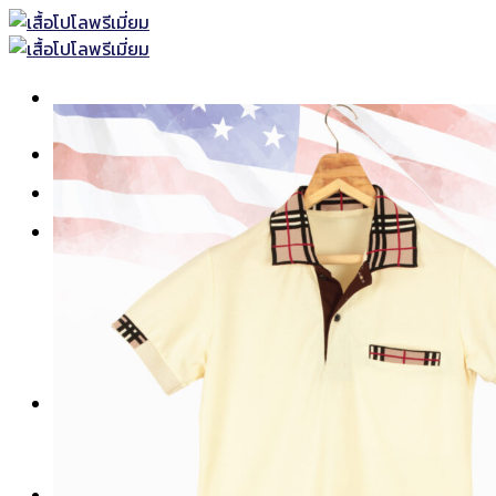
Skip
to
content
หน้าแรก
เสื้อโปโลพร้อมส่ง
เสื้อโปโล
เสื้อโปโลแบบธรรมดา
เสื้อโปโลแบบตัดต่อ
เสื้อโปโลแขนยาว
เสื้อโปโลพิมพ์ลาย
เสื้อคอกลม-คอวี
ยูนิฟอร์ม
เสื้อช็อปทั้งหมด
เสื้อช็อปแขนสั้น