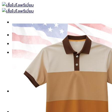
Skip
to
content
หน้าแรก
เสื้อโปโลพร้อมส่ง
เสื้อโปโล
เสื้อโปโลแบบธรรมดา
เสื้อโปโลแบบตัดต่อ
เสื้อโปโลแขนยาว
เสื้อโปโลพิมพ์ลาย
เสื้อคอกลม-คอวี
ยูนิฟอร์ม
เสื้อช็อปทั้งหมด
เสื้อช็อปแขนสั้น