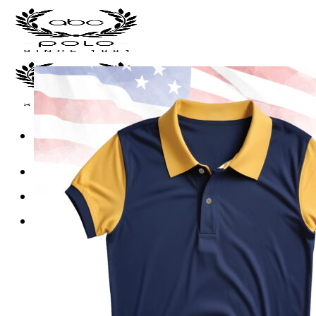
Skip
to
content
หน้าแรก
เสื้อโปโลพร้อมส่ง
เสื้อโปโล
เสื้อโปโลแบบธรรมดา
เสื้อโปโลแบบตัดต่อ
เสื้อโปโลแขนยาว
เสื้อโปโลพิมพ์ลาย
เสื้อคอกลม-คอวี