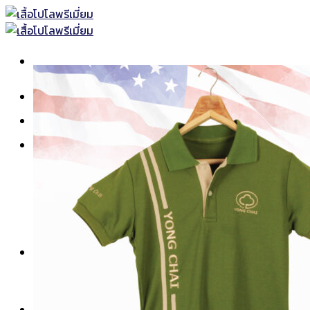
Skip
to
content
หน้าแรก
เสื้อโปโลพร้อมส่ง
เสื้อโปโล
เสื้อโปโลแบบธรรมดา
เสื้อโปโลแบบตัดต่อ
เสื้อโปโลแขนยาว
เสื้อโปโลพิมพ์ลาย
เสื้อคอกลม-คอวี
ยูนิฟอร์ม
เสื้อช็อปทั้งหมด
เสื้อช็อปแขนสั้น