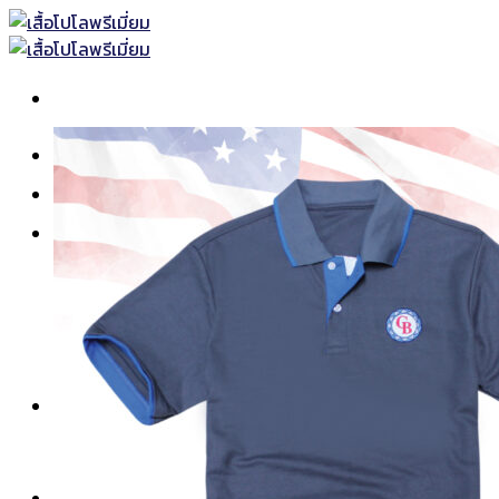
Skip
to
content
หน้าแรก
เสื้อโปโลพร้อมส่ง
เสื้อโปโล
เสื้อโปโลแบบธรรมดา
เสื้อโปโลแบบตัดต่อ
เสื้อโปโลแขนยาว
เสื้อโปโลพิมพ์ลาย
เสื้อคอกลม-คอวี
ยูนิฟอร์ม
เสื้อช็อปทั้งหมด
เสื้อช็อปแขนสั้น