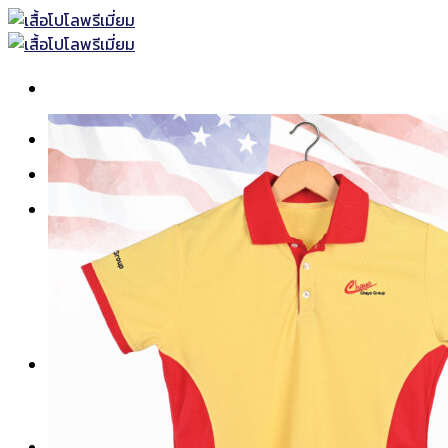
Skip
to
content
หน้าแรก
เสื้อโปโลพร้อมส่ง
เสื้อโปโล
เสื้อโปโลแบบธรรมดา
เสื้อโปโลแบบตัดต่อ
เสื้อโปโลแขนยาว
เสื้อโปโลพิมพ์ลาย
เสื้อคอกลม-คอวี
ยูนิฟอร์ม
เสื้อช็อปทั้งหมด
เสื้อช็อปแขนสั้น