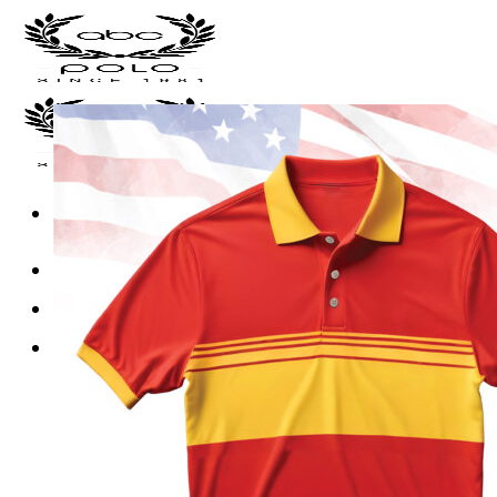
Skip
to
content
หน้าแรก
เสื้อโปโลพร้อมส่ง
เสื้อโปโล
เสื้อโปโลแบบธรรมดา
เสื้อโปโลแบบตัดต่อ
เสื้อโปโลแขนยาว
เสื้อโปโลพิมพ์ลาย
เสื้อคอกลม-คอวี