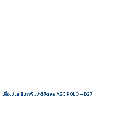
เสื้อโปโล สีเทาพิมพ์ดิจิตอล ABC POLO – D27