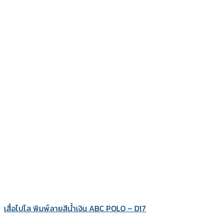
เสื้อโปโล พิมพ์ลายสีน้ำเงิน ABC POLO – D17