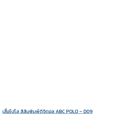
เสื้อโปโล สีส้มพิมพ์ดิจิตอล ABC POLO – D09