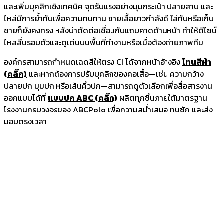
และเพิ่มบุคลิกเชิงเทคนิค จุดรับแรงอย่างมุมกระเป๋า ปลายสาบ และ
ไหล่มีการย้ำทับเพื่อความทนทาน ชายเสื้อยาวกำลังดี ใส่ทับหรือเก็บ
ชายก็ยังคงทรง หลังบ่าตัดต่อเชื่อมกับแถบคาดด้านหน้า ทำให้ดีไซน์
ไหลลื่นรอบตัวและดูเด่นบนพื้นที่ทำงานหรือเมื่อต้องถ่ายภาพทีม
องค์กรสามารถกำหนดเฉดสีให้ตรง CI ได้จากหน้าอ้างอิง
โทนสีผ้า
(คลิ๊ก)
และหากต้องการปรับบุคลิกของคอเสื้อ—เช่น ความกว้าง
ปลายปก มุมปก หรือเส้นคิ้วปก—สามารถดูตัวเลือกเพื่อสื่อสารงาน
ออกแบบได้ที่
แบบปก ABC (คลิ๊ก)
ผลิตทุกชิ้นภายใต้มาตรฐาน
โรงงานครบวงจรของ ABCPolo เพื่อความสม่ำเสมอ ทนซัก และส่ง
มอบตรงเวลา