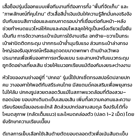
เสื้อช็อปรุ่นนี้ออกแบบเพื่อทีมงานที่ต้องการทั้ง “พื้นที่จัดเก็บ” และ
“ภาพลักษณ์ที่คุมโทน” ตัวเสื้อสีน้ำเงินเข้มให้ความรู้สึกมั่นคงจริงจัง
ขับกับแขนสีเทาอ่อนและแถบคาดรอบบ่าที่เชื่อมต่อกันหน้า–หลัง
ช่วยกำหนดแนวไหล่ให้คมและคอมโพสลุคให้ดูเป็นหนึ่งเดียวเมื่อยืน
เป็นทีม การจัดวางกระเป๋าเน้นการใช้งานจริง: อกซ้าย–ขวาเป็นกระ
เป๋าฝาปิดติดกระดุม ปากกระเป๋าย้ำมุมรับแรง ส่วนกระเป๋าล่างทรง
ใหญ่รองรับอุปกรณ์หรือสมุดจดขนาดพกพา ด้านข้างเว้าพอ
ประมาณเพื่อเพิ่มองศาการเหวี่ยงแขน ระยะสาบหน้ากับแนวกระดุม
ถูกจัดอย่างเที่ยงเส้น ช่วยให้แนวอกเรียบแม้ต้องก้มเงยระหว่างงาน
หัวใจของงานช่างอยู่ที่ “ปกคอ” รุ่นนี้ใช้ปกเชิ้ตทรงสปอร์ตปลายปก
คม วางองศาให้พอดีกับสรีระคนไทย มีสแตนด์คอเสริมเพื่อพยุงทรง
ไม่ให้ล้ม ปกคงรูปสวยตลอดวันแม้ในสภาพแวดล้อมที่ต้องสวม–
ถอดบ่อย ขอบปกเดินตะเข็บเสมอเส้น เพิ่มทั้งความคงทนและความ
เรียบร้อยเมื่อมองระยะใกล้ สัดส่วนปกต่อสาบสมดุล จึงปรับได้ทั้ง
โหมดสุภาพ (กลัดเต็มแนว) และโหมดคล่องตัว (ปลด 1–2 เม็ด) โดย
ยังรักษาความเรียบเนี๊ยบ
ดีเทลการเย็บเลือกใช้เส้นด้ายตัดขอบตลอดตัวเพื่อเน้นสันตะเข็บ