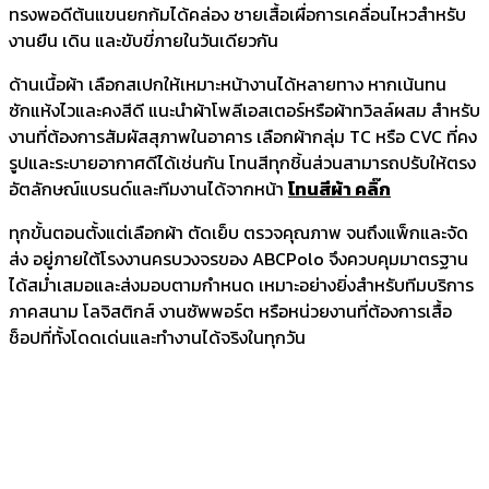
ทรงพอดีต้นแขนยกก้มได้คล่อง ชายเสื้อเผื่อการเคลื่อนไหวสำหรับ
งานยืน เดิน และขับขี่ภายในวันเดียวกัน
ด้านเนื้อผ้า เลือกสเปกให้เหมาะหน้างานได้หลายทาง หากเน้นทน
ซักแห้งไวและคงสีดี แนะนำผ้าโพลีเอสเตอร์หรือผ้าทวิลล์ผสม สำหรับ
งานที่ต้องการสัมผัสสุภาพในอาคาร เลือกผ้ากลุ่ม TC หรือ CVC ที่คง
รูปและระบายอากาศดีได้เช่นกัน โทนสีทุกชิ้นส่วนสามารถปรับให้ตรง
อัตลักษณ์แบรนด์และทีมงานได้จากหน้า
โทนสีผ้า คลิ๊ก
ทุกขั้นตอนตั้งแต่เลือกผ้า ตัดเย็บ ตรวจคุณภาพ จนถึงแพ็กและจัด
ส่ง อยู่ภายใต้โรงงานครบวงจรของ ABCPolo จึงควบคุมมาตรฐาน
ได้สม่ำเสมอและส่งมอบตามกำหนด เหมาะอย่างยิ่งสำหรับทีมบริการ
ภาคสนาม โลจิสติกส์ งานซัพพอร์ต หรือหน่วยงานที่ต้องการเสื้อ
ช็อปที่ทั้งโดดเด่นและทำงานได้จริงในทุกวัน