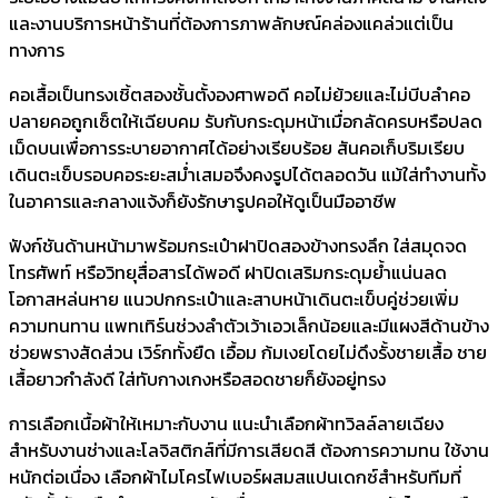
และงานบริการหน้าร้านที่ต้องการภาพลักษณ์คล่องแคล่วแต่เป็น
ทางการ
คอเสื้อเป็นทรงเชิ้ตสองชั้นตั้งองศาพอดี คอไม่ย้วยและไม่บีบลำคอ
ปลายคอถูกเซ็ตให้เฉียบคม รับกับกระดุมหน้าเมื่อกลัดครบหรือปลด
เม็ดบนเพื่อการระบายอากาศได้อย่างเรียบร้อย สันคอเก็บริมเรียบ
เดินตะเข็บรอบคอระยะสม่ำเสมอจึงคงรูปได้ตลอดวัน แม้ใส่ทำงานทั้ง
ในอาคารและกลางแจ้งก็ยังรักษารูปคอให้ดูเป็นมืออาชีพ
ฟังก์ชันด้านหน้ามาพร้อมกระเป๋าฝาปิดสองข้างทรงลึก ใส่สมุดจด
โทรศัพท์ หรือวิทยุสื่อสารได้พอดี ฝาปิดเสริมกระดุมย้ำแน่นลด
โอกาสหล่นหาย แนวปกกระเป๋าและสาบหน้าเดินตะเข็บคู่ช่วยเพิ่ม
ความทนทาน แพทเทิร์นช่วงลำตัวเว้าเอวเล็กน้อยและมีแผงสีด้านข้าง
ช่วยพรางสัดส่วน เวิร์กทั้งยืด เอื้อม ก้มเงยโดยไม่ดึงรั้งชายเสื้อ ชาย
เสื้อยาวกำลังดี ใส่ทับกางเกงหรือสอดชายก็ยังอยู่ทรง
การเลือกเนื้อผ้าให้เหมาะกับงาน แนะนำเลือกผ้าทวิลล์ลายเฉียง
สำหรับงานช่างและโลจิสติกส์ที่มีการเสียดสี ต้องการความทน ใช้งาน
หนักต่อเนื่อง เลือกผ้าไมโครไฟเบอร์ผสมสแปนเดกซ์สำหรับทีมที่