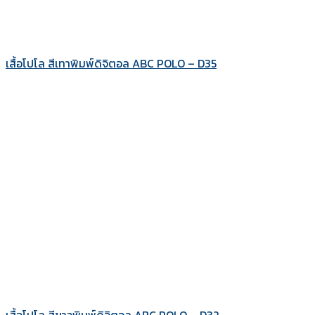
เสื้อโปโล สีเทาพิมพ์ดิจิตอล ABC POLO – D35