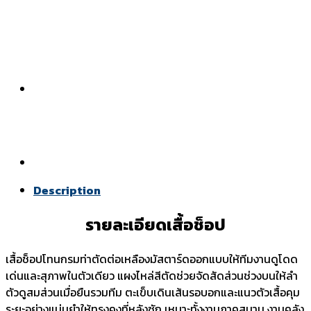
Description
รายละเอียดเสื้อช็อป
เสื้อช็อปโทนกรมท่าตัดต่อเหลืองมัสตาร์ดออกแบบให้ทีมงานดูโดด
เด่นและสุภาพในตัวเดียว แผงไหล่สีตัดช่วยจัดสัดส่วนช่วงบนให้ลำ
ตัวดูสมส่วนเมื่อยืนรวมทีม ตะเข็บเดินเส้นรอบอกและแนวตัวเสื้อคุม
ระยะอย่างแม่นยำให้ทรงคงที่หลังซัก เหมาะทั้งงานภาคสนาม งานคลัง