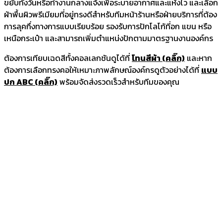
ขยับทั้งวันหรือทำงานกลางแจ้งเพื่อระบายอากาศและแห้งไว และเลือก
ผ้าพื้นผิวพรีเมียมที่อยู่ทรงดีสำหรับทีมหน้าร้านหรือฝ่ายบริการที่ต้อง
การลุคกึ่งทางการแบบเรียบร้อย รองรับการปักโลโก้ที่อก แขน หรือ
เหนือกระเป๋า และสามารถเพิ่มตำแหน่งปักตามมาตรฐานงานองค์กร
ต้องการเทียบเฉดสีทั้งคอลเลกชันดูได้ที่
โทนสีผ้า (คลิ๊ก)
และหาก
ต้องการเลือกทรงคอให้เหมาะภาพลักษณ์องค์กรดูตัวอย่างได้ที่
แบบ
ปก ABC (คลิ๊ก)
พร้อมจัดส่งรวดเร็วสำหรับทีมของคุณ