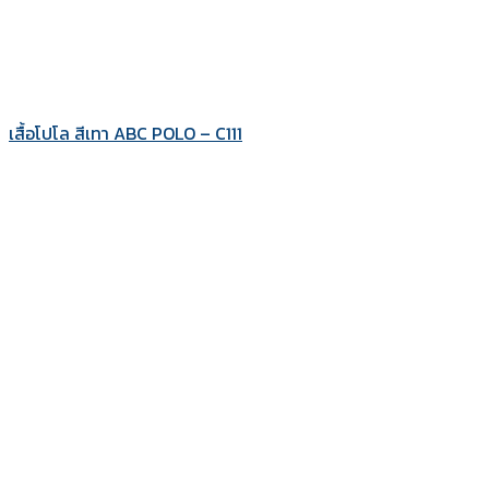
เสื้อโปโล สีเทา ABC POLO – C111