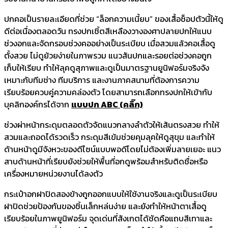
ปกคอเป็นรายละเอียดที่ช่วย “ล็อกความเนี้ยบ” ของเสื้อช็อปตัวนี้ให้ดู
ดีต่อเนื่องตลอดวัน ทรงปกเชิ้ตสีเหลืองวางองศาปลายปกให้แนบ
ช่วงอกและจัดกรอบช่วงคออย่างเป็นระเบียบ เมื่อสวมแล้วคอเสื้อดู
ตั้งสวย ไม่ดูย้วยง่ายในภาพรวม แนวสันปกและรอยต่อช่วงคอถูก
เก็บให้เรียบ ทำให้ลุคดูสุภาพและดูเป็นมาตรฐานยูนิฟอร์มจริงจัง
เหมาะกับทีมช่าง ทีมบริการ และงานภาคสนามที่ต้องการความ
เรียบร้อยควบคู่ความคล่องตัว โดยสามารถเลือกทรงปกให้เข้ากับ
บุคลิกองค์กรได้จาก
แบบปก ABC (คลิ๊ก)
ช่วงผ่าหน้ากระดุมตลอดตัวจัดแนวกลางลำตัวให้เส้นตรงสวย ทำให้
สวมและถอดได้รวดเร็ว กระดุมสีเข้มช่วยคุมลุคให้ดูสุขุม และทำให้
ด้านหน้าดูมีจังหวะของดีไซน์แบบพอดีโดยไม่ต้องเพิ่มลายเยอะ แนว
สาบด้านหน้าที่เรียบยังช่วยให้พื้นที่อกดูพร้อมสำหรับติดชื่อหรือ
เครื่องหมายหน่วยงานได้ลงตัว
กระเป๋าอกฝาปิดสองข้างถูกออกแบบให้ใช้งานจริงและดูเป็นระเบียบ
ฝาปิดช่วยป้องกันของชิ้นเล็กหล่นง่าย และยังทำให้หน้าตาเสื้อดู
เรียบร้อยในภาพยูนิฟอร์ม จุดเด่นที่สังเกตได้ชัดคือแถบสีเทาและ