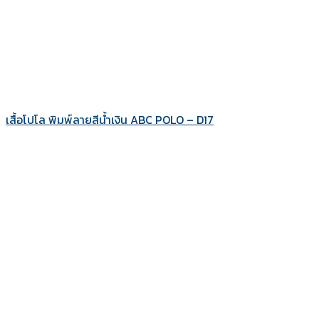
เสื้อโปโล พิมพ์ลายสีน้ำเงิน ABC POLO – D17